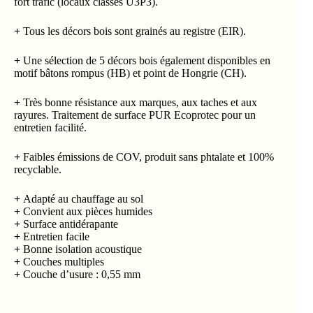
fort trafic (locaux classés U3P3).
+
Tous les décors bois sont grainés au registre (EIR).
+
Une sélection de 5 décors bois également disponibles en
motif bâtons rompus (HB) et point de Hongrie (CH).
+
Très bonne résistance aux marques, aux taches et aux
rayures. Traitement de surface PUR Ecoprotec pour un
entretien facilité.
+
Faibles émissions de COV, produit sans phtalate et 100%
recyclable.
+
Adapté au chauffage au sol
+
Convient aux pièces humides
+
Surface antidérapante
+
Entretien facile
+
Bonne isolation acoustique
+
Couches multiples
+
Couche d’usure : 0,55 mm