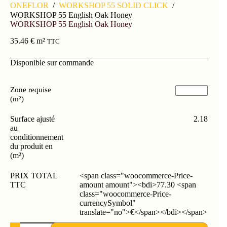
ONEFLOR
/
WORKSHOP 55 SOLID CLICK
/
WORKSHOP 55 English Oak Honey
WORKSHOP 55 English Oak Honey
35.46
€
m²
TTC
Disponible sur commande
Zone requise
(m²)
Surface ajusté
2.18
au
conditionnement
du produit en
(m²)
PRIX TOTAL
<span class="woocommerce-Price-
TTC
amount amount"><bdi>77.30 <span
class="woocommerce-Price-
currencySymbol"
translate="no">€</span></bdi></span>