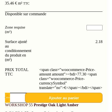
35.46
€
m²
TTC
Disponible sur commande
Zone requise
(m²)
Surface ajusté
2.18
au
conditionnement
du produit en
(m²)
PRIX TOTAL
<span class="woocommerce-Price-
TTC
amount amount"><bdi>77.30 <span
class="woocommerce-Price-
currencySymbol"
translate="no">€</span></bdi></span>
Ajouter au panier
WORKSHOP 55
Prestige Oak Light Amber