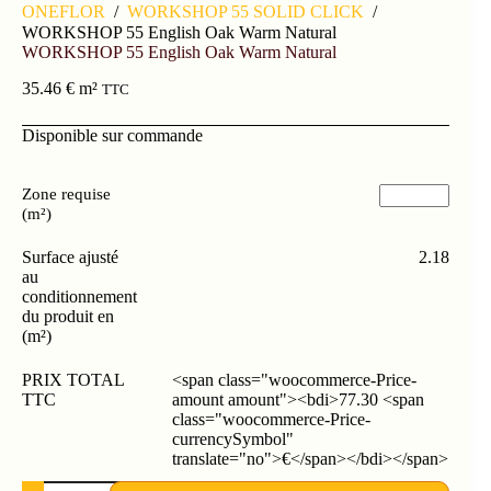
ONEFLOR
/
WORKSHOP 55 SOLID CLICK
/
WORKSHOP 55 English Oak Warm Natural
WORKSHOP 55 English Oak Warm Natural
35.46
€
m²
TTC
Disponible sur commande
Zone requise
(m²)
Surface ajusté
2.18
au
conditionnement
du produit en
(m²)
PRIX TOTAL
<span class="woocommerce-Price-
TTC
amount amount"><bdi>77.30 <span
class="woocommerce-Price-
currencySymbol"
translate="no">€</span></bdi></span>