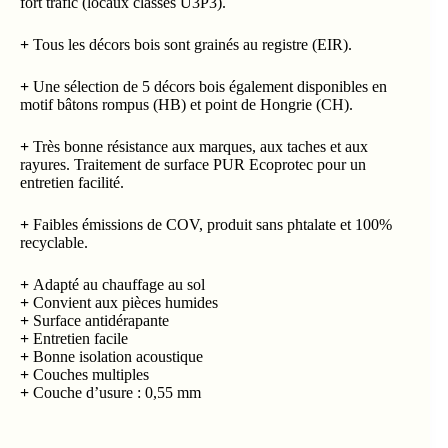
fort trafic (locaux classés U3P3).
+
Tous les décors bois sont grainés au registre (EIR).
+
Une sélection de 5 décors bois également disponibles en
motif bâtons rompus (HB) et point de Hongrie (CH).
+
Très bonne résistance aux marques, aux taches et aux
rayures. Traitement de surface PUR Ecoprotec pour un
entretien facilité.
+
Faibles émissions de COV, produit sans phtalate et 100%
recyclable.
+
Adapté au chauffage au sol
+
Convient aux pièces humides
+
Surface antidérapante
+
Entretien facile
+
Bonne isolation acoustique
+
Couches multiples
+
Couche d’usure : 0,55 mm