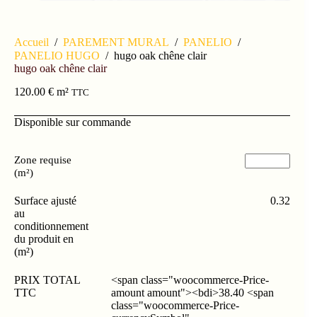
Accueil
/
PAREMENT MURAL
/
PANELIO
/
PANELIO HUGO
/
hugo oak chêne clair
hugo oak chêne clair
120.00
€
m²
TTC
Disponible sur commande
Zone requise
(m²)
Surface ajusté
0.32
au
conditionnement
du produit en
(m²)
PRIX TOTAL
<span class="woocommerce-Price-
TTC
amount amount"><bdi>38.40 <span
class="woocommerce-Price-