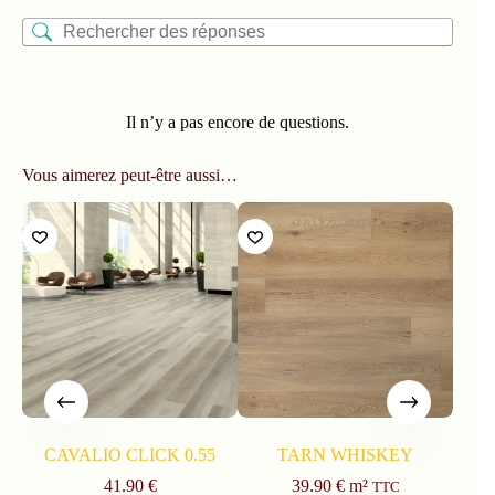
Il n’y a pas encore de questions.
Vous aimerez peut-être aussi…
CAVALIO CLICK 0.55
TARN WHISKEY
E
W
41.90
€
39.90
€
m²
TTC