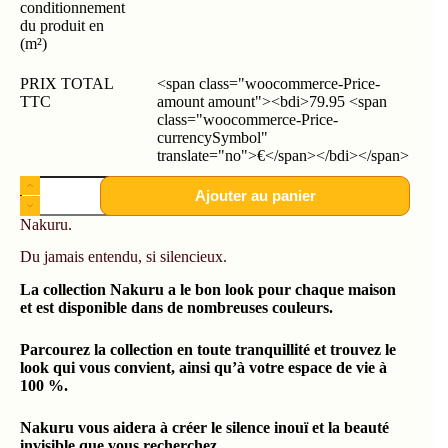
conditionnement
du produit en
(m²)
PRIX TOTAL
<span class="woocommerce-Price-
TTC
amount amount"><bdi>79.95 <span
class="woocommerce-Price-
currencySymbol"
translate="no">€</span></bdi></span>
Ajouter au panier
Nakuru.
Du jamais entendu, si silencieux.
La collection Nakuru a le bon look pour chaque maison
et est disponible dans de nombreuses couleurs.
Parcourez la collection en toute tranquillité et trouvez le
look qui vous convient, ainsi qu’à votre espace de vie à
100 %.
Nakuru vous aidera à créer le silence inouï et la beauté
invisible que vous recherchez.