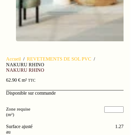
Accueil
/
REVETEMENTS DE SOL PVC
/
NAKURU RHINO
NAKURU RHINO
62.90
€
m²
TTC
Disponible sur commande
Zone requise
(m²)
Surface ajusté
1.27
au