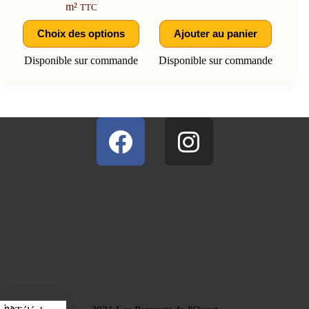
m²
TTC
Choix des options
Ajouter au panier
Disponible sur commande
Disponible sur commande
Dis