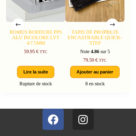
ROMUS BORDURE PPS
TAPIS DE PROPRETE
RO
ALU INCOLORE LVT
ENCASTRABLE QUICK-
4/7.5MM
STEP
59.95
€
Note
4.86
sur 5
TTC
79.50
€
TTC
Lire la suite
Ajouter au panier
Rupture de stock
8 en stock