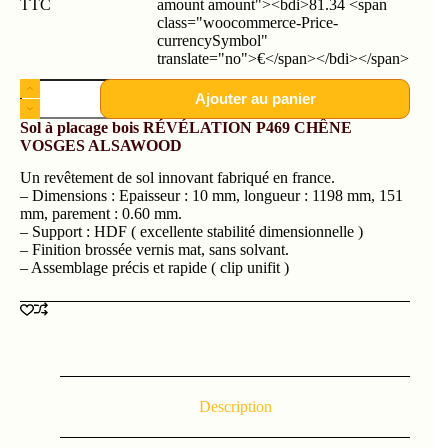
TTC
amount amount"><bdi>81.34 <span
class="woocommerce-Price-
currencySymbol"
translate="no">€</span></bdi></span>
Ajouter au panier
Sol à placage bois RÉVÉLATION P469 CHÊNE
VOSGES ALSAWOOD
Un revêtement de sol innovant fabriqué en france.
– Dimensions : Epaisseur : 10 mm, longueur : 1198 mm, 151
mm, parement : 0.60 mm.
– Support : HDF ( excellente stabilité dimensionnelle )
– Finition brossée vernis mat, sans solvant.
– Assemblage précis et rapide ( clip unifit )
Description