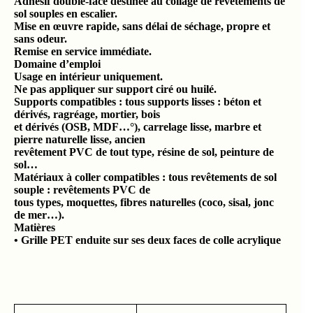
Adhésif double-face destinée au collage de revêtements de
sol souples en escalier.
Mise en œuvre rapide, sans délai de séchage, propre et
sans odeur.
Remise en service immédiate.
Domaine d’emploi
Usage en intérieur uniquement.
Ne pas appliquer sur support ciré ou huilé.
Supports compatibles : tous supports lisses : béton et
dérivés, ragréage, mortier, bois
et dérivés (OSB, MDF…°), carrelage lisse, marbre et
pierre naturelle lisse, ancien
revêtement PVC de tout type, résine de sol, peinture de
sol…
Matériaux à coller compatibles : tous revêtements de sol
souple : revêtements PVC de
tous types, moquettes, fibres naturelles (coco, sisal, jonc
de mer…).
Matières
• Grille PET enduite sur ses deux faces de colle acrylique