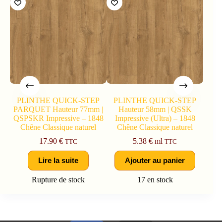
PLINTHE QUICK-STEP
PLINTHE QUICK-STEP
UNI
PARQUET Hauteur 77mm |
Hauteur 58mm | QSSK
QSPSKR Impressive – 1848
Impressive (Ultra) – 1848
Chêne Classique naturel
Chêne Classique naturel
17.90
€
5.38
€
ml
TTC
TTC
Lire la suite
Ajouter au panier
Rupture de stock
17 en stock