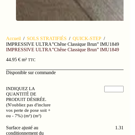
Accueil
/
SOLS STRATIFIÉS
/
QUICK-STEP
/
IMPRESSIVE ULTRA”Chêne Classique Brun” IMU1849
IMPRESSIVE ULTRA”Chêne Classique Brun” IMU1849
44.95
€
m²
TTC
Disponible sur commande
INDIQUEZ LA
QUANTITÉ DE
PRODUIT DÉSIRÉE.
(N'oubliez pas d'inclure
vos perte de pose soit +
ou - 7%) (m²) (m²)
Surface ajusté au
1.31
conditionnement du