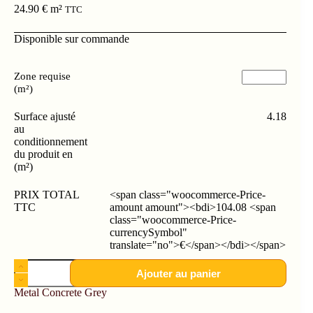
24.90
€
m²
TTC
Disponible sur commande
Zone requise
(m²)
Surface ajusté
4.18
au
conditionnement
du produit en
(m²)
PRIX TOTAL
<span class="woocommerce-Price-
TTC
amount amount"><bdi>104.08 <span
class="woocommerce-Price-
currencySymbol"
translate="no">€</span></bdi></span>
Ajouter au panier
Metal Concrete Grey