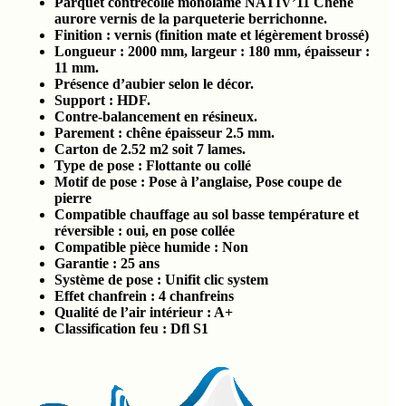
Parquet contrecollé monolame NATIV’11 Chêne
aurore vernis de la parqueterie berrichonne.
Finition : vernis (finition mate et légèrement brossé)
Longueur : 2000 mm, largeur : 180 mm, épaisseur :
11 mm.
Présence d’aubier selon le décor.
Support : HDF.
Contre-balancement en résineux.
Parement : chêne épaisseur 2.5 mm.
Carton de 2.52 m2 soit 7 lames.
Type de pose : Flottante ou collé
Motif de pose : Pose à l’anglaise, Pose coupe de
pierre
Compatible chauffage au sol basse température et
réversible : oui, en pose collée
Compatible pièce humide :
Non
Garantie : 25 ans
Système de pose : Unifit clic system
Effet chanfrein : 4 chanfreins
Qualité de l’air intérieur :
A+
Classification feu :
Dfl S1