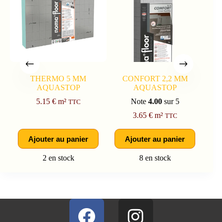
THERMO 5 MM
CONFORT 2,2 MM
AQUASTOP
AQUASTOP
CO
CL
5.15
€
m²
Note
4.00
sur 5
TTC
3.65
€
m²
TTC
Ajouter au panier
Ajouter au panier
2 en stock
8 en stock
Dis