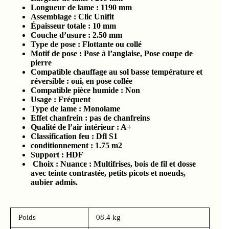
Longueur de lame : 1190
mm
Assemblage : Clic Unifit
Épaisseur totale :
10 mm
Couche d’usure :
2.5
0
mm
Type de pose : Flottante ou collé
Motif de pose : Pose à l’anglaise, Pose coupe de
pierre
Compatible chauffage au sol basse température et
réversible : oui, en pose collée
Compatible pièce humide :
Non
Usage : Fréquent
Type de lame : Monolame
Effet chanfrein : pas de chanfreins
Qualité de l’air intérieur :
A+
Classification feu :
Dfl S1
conditionnement :
1.75
m2
Support : HDF
Choix : Nuance : Multifrises, bois de fil et dosse
avec teinte contrastée, petits picots et noeuds,
aubier admis.
Poids
08.4 kg