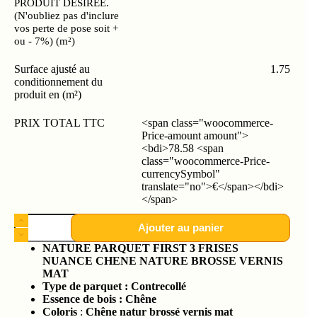
PRODUIT DÉSIRÉE.
(N'oubliez pas d'inclure
vos perte de pose soit +
ou - 7%) (m²)
Surface ajusté au
1.75
conditionnement du
produit en (m²)
PRIX TOTAL TTC
<span class="woocommerce-
Price-amount amount">
<bdi>78.58 <span
class="woocommerce-Price-
currencySymbol"
translate="no">€</span></bdi>
</span>
Ajouter au panier
NATURE PARQUET FIRST 3 FRISES
NUANCE CHENE NATURE BROSSE VERNIS
MAT
Type de parquet :
Contrecollé
Essence de bois :
Chêne
Coloris
:
Chêne natur brossé vernis mat