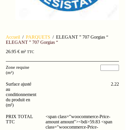
Accueil
/
PARQUETS
/
ELEGANT ” 707 Gorgias “
ELEGANT ” 707 Gorgias “
26.95
€
m²
TTC
Zone requise
(m²)
Surface ajusté
2.22
au
conditionnement
du produit en
(m²)
PRIX TOTAL
<span class="woocommerce-Price-
TTC
amount amount"><bdi>59.83 <span
class="woocommerce-Price-