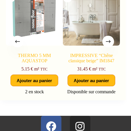
THERMO 5 MM
IMPRESSIVE “Chêne
AQUASTOP
classique beige” IM1847
5.15
€
m²
31.45
€
m²
TTC
TTC
Ajouter au panier
Ajouter au panier
2 en stock
Disponible sur commande