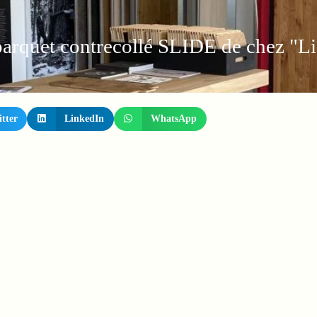
arquet contrecollé SLIDE de chez "Li
tter
LinkedIn
WhatsApp