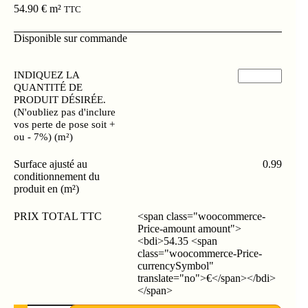
54.90
€
m²
TTC
Disponible sur commande
INDIQUEZ LA
QUANTITÉ DE
PRODUIT DÉSIRÉE.
(N'oubliez pas d'inclure
vos perte de pose soit +
ou - 7%) (m²)
Surface ajusté au
0.99
conditionnement du
produit en (m²)
PRIX TOTAL TTC
<span class="woocommerce-
Price-amount amount">
<bdi>54.35 <span
class="woocommerce-Price-
currencySymbol"
translate="no">€</span></bdi>
</span>