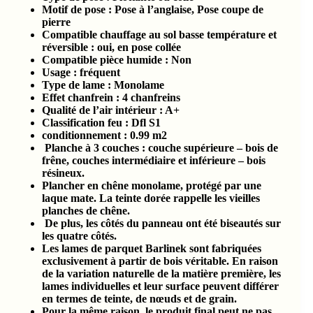
Motif de pose : Pose à l’anglaise, Pose coupe de
pierre
Compatible chauffage au sol basse température et
réversible : oui, en pose collée
Compatible pièce humide :
Non
Usage : fréquent
Type de lame : Monolame
Effet chanfrein :
4 chanfreins
Qualité de l’air intérieur :
A+
Classification feu :
Dfl S1
conditionnement :
0.99
m2
Planche à 3 couches : couche supérieure – bois de
frêne, couches intermédiaire et inférieure – bois
résineux.
Plancher en chêne monolame, protégé par une
laque mate. La teinte dorée rappelle les vieilles
planches de chêne.
De plus, les côtés du panneau ont été biseautés sur
les quatre côtés.
Les lames de parquet Barlinek sont fabriquées
exclusivement à partir de bois véritable. En raison
de la variation naturelle de la matière première, les
lames individuelles et leur surface peuvent différer
en termes de teinte, de nœuds et de grain.
Pour la même raison, le produit final peut ne pas