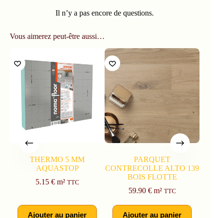
Il n’y a pas encore de questions.
Vous aimerez peut-être aussi…
THERMO 5 MM
PARQUET
AQUASTOP
CONTRECOLLE ALTO 139
CO
BOIS FLOTTE
UNI
5.15
€
m²
TTC
59.90
€
m²
TTC
Ajouter au panier
Ajouter au panier