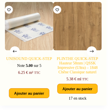
UNISOUND QUICK-STEP
PLINTHE QUICK-STEP
PL
Hauteur 58mm | QSSK
PAR
Note
5.00
sur 5
Impressive (Ultra) – 1848
QSPS
Chêne Classique naturel
Ch
6.25
€
m²
TTC
5.38
€
ml
TTC
Ajouter au panier
Ajouter au panier
17 en stock