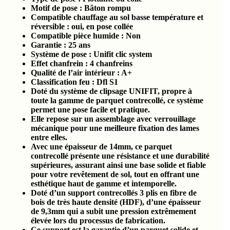
Motif de pose : Bâton rompu
Compatible chauffage au sol basse température et
réversible : oui, en pose collée
Compatible pièce humide :
Non
Garantie : 25 ans
Système de pose : Unifit clic system
Effet chanfrein : 4 chanfreins
Qualité de l’air intérieur :
A+
Classification feu :
Dfl S1
Doté du système de clipsage UNIFIT, propre à
toute la gamme de parquet contrecollé, ce système
permet une pose facile et pratique.
Elle repose sur un assemblage avec verrouillage
mécanique pour une meilleure fixation des lames
entre elles.
Avec une épaisseur de 14mm, ce parquet
contrecollé présente une résistance et une durabilité
supérieures, assurant ainsi une base solide et fiable
pour votre revêtement de sol, tout en offrant une
esthétique haut de gamme et intemporelle.
Doté d’un support contrecollés 3 plis en fibre de
bois de très haute densité (HDF), d’une épaisseur
de 9,3mm qui a subit une pression extrêmement
élevée lors du processus de fabrication.
Ce support est la garantie d’un parquet solide et