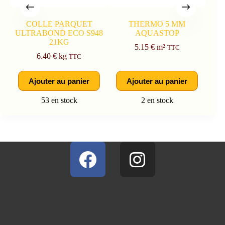
COLLE PARQUET
THERMO 5 MM
NET
ULTRABOND ECO S948
AQUASTOP
1L 
21KG
5.15
€
m²
TTC
6.40
€
kg
TTC
Ajouter au panier
Ajouter au panier
53 en stock
2 en stock