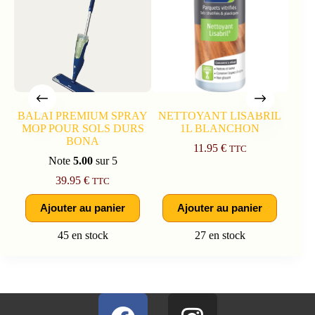
BALAI PREMIUM SPRAY
NETTOYANT LISABRIL
COL
MOP POUR SOLS DURS
1L BLANCHON
ULT
BONA
11.95
€
TTC
Note
5.00
sur 5
39.95
€
TTC
Ajouter au panier
Ajouter au panier
45 en stock
27 en stock