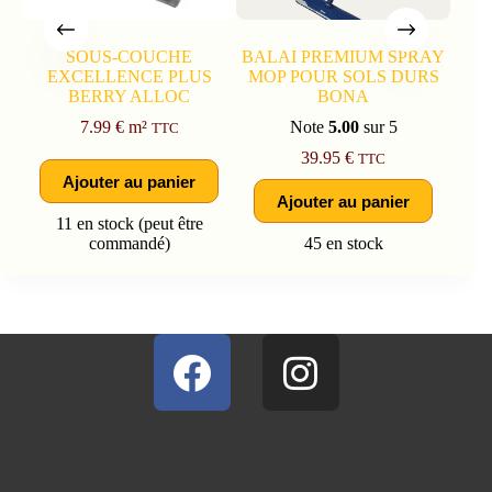
SOUS-COUCHE
BALAI PREMIUM SPRAY
I
EXCELLENCE PLUS
MOP POUR SOLS DURS
cl
BERRY ALLOC
BONA
7.99
€
m²
Note
5.00
sur 5
TTC
39.95
€
TTC
Ajouter au panier
Ajouter au panier
11 en stock (peut être
commandé)
45 en stock
Dis