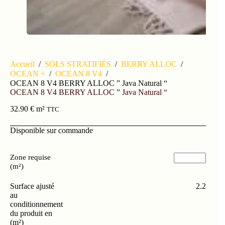
Accueil
/
SOLS STRATIFIÉS
/
BERRY ALLOC
/
OCEAN +
/
OCEAN 8 V4
/
OCEAN 8 V4 BERRY ALLOC ” Java Natural “
OCEAN 8 V4 BERRY ALLOC ” Java Natural “
32.90
€
m²
TTC
Disponible sur commande
Zone requise
(m²)
Surface ajusté
2.2
au
conditionnement
du produit en
(m²)