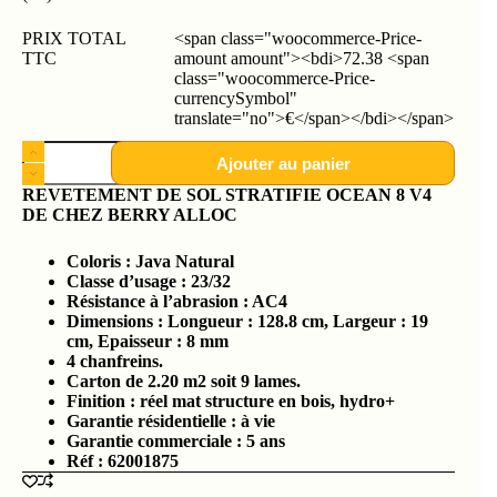
PRIX TOTAL
<span class="woocommerce-Price-
TTC
amount amount"><bdi>72.38 <span
class="woocommerce-Price-
currencySymbol"
translate="no">€</span></bdi></span>
Ajouter au panier
REVETEMENT DE SOL STRATIFIE OCEAN 8 V4
DE CHEZ BERRY ALLOC
Coloris : Java Natural
Classe d’usage : 23/32
Résistance à l’abrasion : AC4
Dimensions : Longueur : 128.8 cm, Largeur : 19
cm, Epaisseur : 8 mm
4 chanfreins.
Carton de 2.20 m2 soit 9 lames.
Finition : réel mat structure en bois, hydro+
Garantie résidentielle : à vie
Garantie commerciale : 5 ans
Réf : 62001875