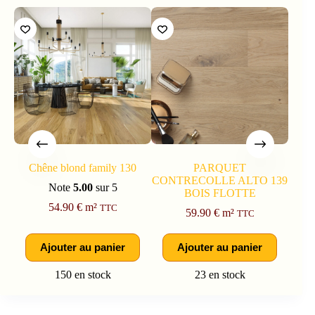
Chêne blond family 130
PARQUET
CONTRECOLLE ALTO 139
Note
5.00
sur 5
BOIS FLOTTE
54.90
€
m²
TTC
59.90
€
m²
TTC
Ajouter au panier
Ajouter au panier
150 en stock
23 en stock