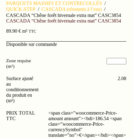
PARQUETS MASSIFS ET CONTRECOLLÉS
/
QUICK-STEP
/
CASCADA (résistants à l’eau)
/
CASCADA “Chêne forêt hivernale extra mat” CASC3854
CASCADA “Chêne forêt hivernale extra mat” CASC3854
89.90
€
m²
TTC
Disponible sur commande
Zone requise
(m²)
Surface ajusté
2.08
au
conditionnement
du produit en
(m²)
PRIX TOTAL
<span class="woocommerce-Price-
TTC
amount amount"><bdi>186.54 <span
class="woocommerce-Price-
currencySymbol"
translate="no">€</span></bdi></span>