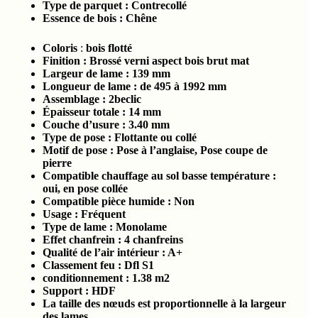
Type de parquet :
Contrecollé
Essence de bois :
Chêne
Coloris
:
bois flotté
Finition : Brossé verni aspect bois brut mat
Largeur de lame : 139
mm
Longueur de lame : de 495 à 1992
mm
Assemblage : 2beclic
Épaisseur totale :
14 mm
Couche d’usure :
3.40
mm
Type de pose : Flottante ou collé
Motif de pose : Pose à l’anglaise, Pose coupe de
pierre
Compatible chauffage au sol basse température :
oui, en pose collée
Compatible pièce humide :
Non
Usage : Fréquent
Type de lame : Monolame
Effet chanfrein : 4 chanfreins
Qualité de l’air intérieur :
A+
Classement feu :
Dfl S1
conditionnement :
1.38
m2
Support : HDF
La taille des nœuds est proportionnelle à la largeur
des lames.