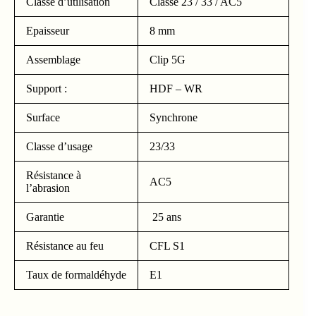
Classe d’utilisation
Classe 23 / 33 / AC5
Epaisseur
8 mm
Assemblage
Clip 5G
Support :
HDF – WR
Surface
Synchrone
Classe d’usage
23/33
Résistance à
AC5
l’abrasion
Garantie
25 ans
Résistance au feu
CFL S1
Taux de formaldéhyde
E1