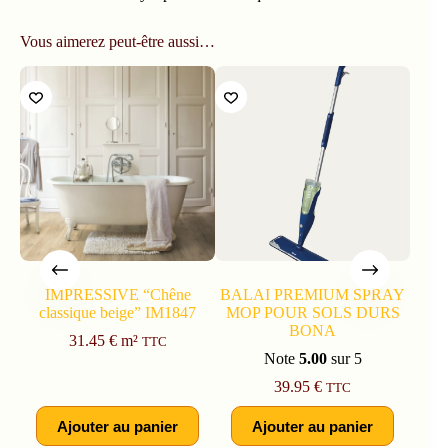
Vous aimerez peut-être aussi…
IMPRESSIVE “Chêne
BALAI PREMIUM SPRAY
classique beige” IM1847
MOP POUR SOLS DURS
BONA
31.45
€
m²
TTC
Note
5.00
sur 5
39.95
€
TTC
Ajouter au panier
Ajouter au panier