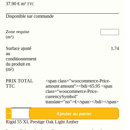
37.90
€
m²
TTC
Disponible sur commande
Zone requise
(m²)
Surface ajusté
1.74
au
conditionnement
du produit en
(m²)
PRIX TOTAL
<span class="woocommerce-Price-
TTC
amount amount"><bdi>65.95 <span
class="woocommerce-Price-
currencySymbol"
translate="no">€</span></bdi></span>
Ajouter au panier
Rigid 55 XL Prestige Oak Light Amber