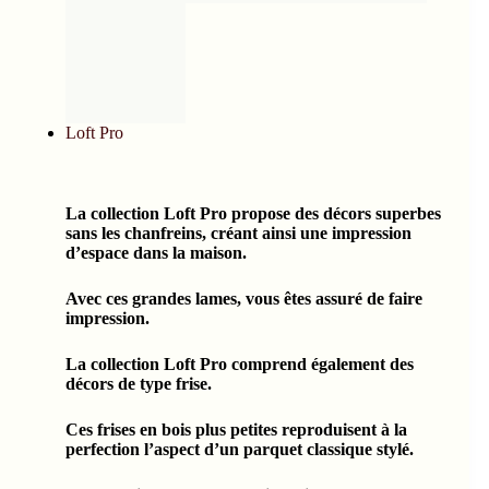
Loft Pro
La collection Loft Pro propose des décors superbes
sans les chanfreins, créant ainsi une impression
d’espace dans la maison.
Avec ces grandes lames, vous êtes assuré de faire
impression.
La collection Loft Pro comprend également des
décors de type frise.
Ces frises en bois plus petites reproduisent à la
perfection l’aspect d’un parquet classique stylé.
La collection Loft Pro est disponible en France
pour le marché contractuel.
La collection Loft Pro a obtenu la certification
UPEC U3 P3 E1 C2.