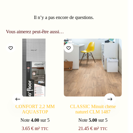
CONFORT 2,2 MM
CLASSIC Minuit chêne
AQUASTOP
naturel CLM 1487
EXC
Note
4.00
sur 5
Note
5.00
sur 5
3.65
€
m²
21.45
€
m²
TTC
TTC
Ajouter au panier
Ajouter au panier
8 en stock (peut être
8 en stock
commandé)