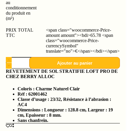
au
conditionnement
du produit en
(m²)
PRIX TOTAL
<span class="woocommerce-Price-
TTC
amount amount"><bdi>65.78 <span
class="woocommerce-Price-
currencySymbol"
translate="no">€</span></bdi></span>
Ajouter au panier
REVETEMENT DE SOL STRATIFIE LOFT PRO DE
CHEZ BERRY ALLOC
Coloris : Charme Naturel Clair
Réf : 62001462
Classe d’usage : 23/32, Résistance à l’abrasion :
AC4
Dimensions : Longueur : 128.8 cm, Largeur : 19
cm, Epaisseur : 8 mm.
Sans chanfrein.