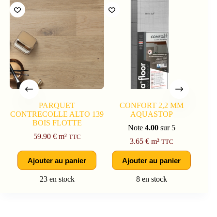
PARQUET
CONFORT 2,2 MM
CONTRECOLLE ALTO 139
AQUASTOP
BOIS FLOTTE
Note
4.00
sur 5
59.90
€
m²
TTC
3.65
€
m²
TTC
Ajouter au panier
Ajouter au panier
23 en stock
8 en stock