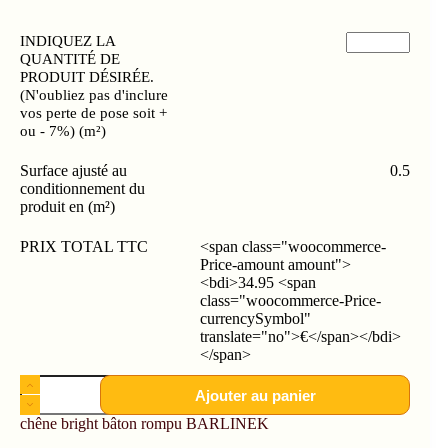
INDIQUEZ LA
QUANTITÉ DE
PRODUIT DÉSIRÉE.
(N'oubliez pas d'inclure
vos perte de pose soit +
ou - 7%) (m²)
Surface ajusté au
0.5
conditionnement du
produit en (m²)
PRIX TOTAL TTC
<span class="woocommerce-
Price-amount amount">
<bdi>34.95 <span
class="woocommerce-Price-
currencySymbol"
translate="no">€</span></bdi>
</span>
Ajouter au panier
chêne bright bâton rompu BARLINEK