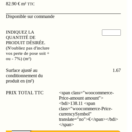
82.90
€
m²
TTC
Disponible sur commande
INDIQUEZ LA
QUANTITÉ DE
PRODUIT DÉSIRÉE.
(N'oubliez pas d'inclure
vos perte de pose soit +
ou - 7%) (m²)
Surface ajusté au
1.67
conditionnement du
produit en (m²)
PRIX TOTAL TTC
<span class="woocommerce-
Price-amount amount">
<bdi>138.11 <span
class="woocommerce-Price-
currencySymbol"
translate="no">€</span></bdi>
</span>