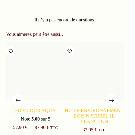
Il n’y a pas encore de questions.
Vous aimerez peut-être aussi…
FOND DUR AQUA
HUILE ENVIRONNEMENT
NET
BOIS NATUREL 1L
Note
5.00
sur 5
BLANCHON
57.90
€
–
87.90
€
TTC
32.95
€
TTC