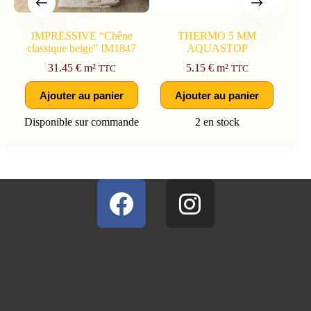
IMPRESSIVE “Chêne
THERMO 5 MM
classique beige” IM1847
AQUASTOP
31.45
€
m²
5.15
€
m²
TTC
TTC
Ajouter au panier
Ajouter au panier
Disponible sur commande
2 en stock