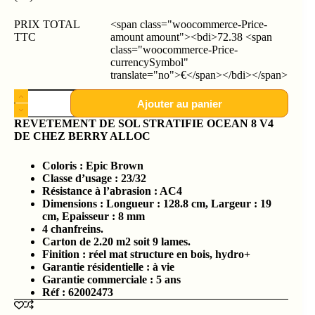
PRIX TOTAL
<span class="woocommerce-Price-
TTC
amount amount"><bdi>72.38 <span
class="woocommerce-Price-
currencySymbol"
translate="no">€</span></bdi></span>
Ajouter au panier
REVETEMENT DE SOL STRATIFIE OCEAN 8 V4
DE CHEZ BERRY ALLOC
Coloris : Epic Brown
Classe d’usage : 23/32
Résistance à l’abrasion : AC4
Dimensions : Longueur : 128.8 cm, Largeur : 19
cm, Epaisseur : 8 mm
4 chanfreins.
Carton de 2.20 m2 soit 9 lames.
Finition : réel mat structure en bois, hydro+
Garantie résidentielle : à vie
Garantie commerciale : 5 ans
Réf : 62002473