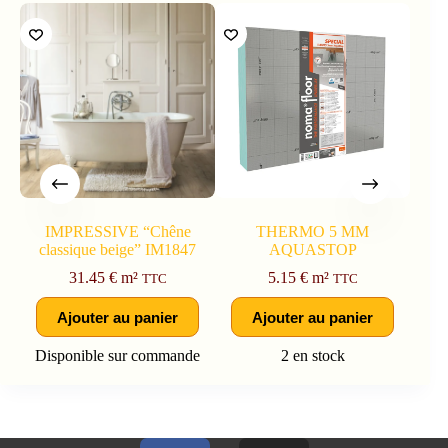
IMPRESSIVE “Chêne
THERMO 5 MM
classique beige” IM1847
AQUASTOP
31.45
€
m²
5.15
€
m²
TTC
TTC
Ajouter au panier
Ajouter au panier
Disponible sur commande
2 en stock