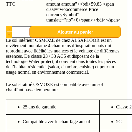
TTC
amount amount"><bdi>59.83 <span
class="woocommerce-Price-
currencySymbol"
translate="no">€</span></bdi></span>
Ajouter au panier
Le sol intérieur OSMOZE de chez ALSAFLOOR est un
revêtement monolame 4 chanfreins d’inspiration bois qui
reproduit avec fidélité les nuances et le veinage de différentes
essences. De classe 23 / 33 AC5 et disposant de la
technologie Water protect, il convient dans toutes les pièces
de l’habitat résidentiel (salon, chambre, cuisine) et pour un
usage normal en environnement commercial.
Le sol stratifié OSMOZE est compatible avec un sol
chauffant basse température.
25 ans de garantie
Classe 2
Compatible avec le chauffage au sol
5G