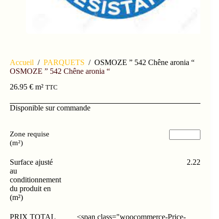
Accueil
/
PARQUETS
/
OSMOZE ” 542 Chêne aronia “
OSMOZE ” 542 Chêne aronia “
26.95
€
m²
TTC
Disponible sur commande
Zone requise
(m²)
Surface ajusté
2.22
au
conditionnement
du produit en
(m²)
PRIX TOTAL
<span class="woocommerce-Price-