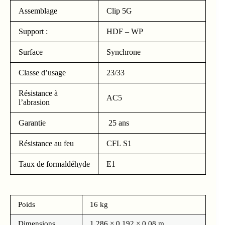
Assemblage
Clip 5G
Support :
HDF – WP
Surface
Synchrone
Classe d’usage
23/33
Résistance à
AC5
l’abrasion
Garantie
25 ans
Résistance au feu
CFL S1
Taux de formaldéhyde
E1
Poids
16 kg
Dimensions
1.286 × 0.192 × 0.08 m