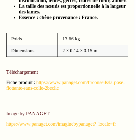
discoloration, fentes, gerces, traces de cœur, aubier.
La taille des nœuds est proportionnelle à la largeur
des lames.
Essence : chêne provenance : France.
Poids
13.66 kg
Dimensions
2 × 0.14 × 0.15 m
Téléchargement
Fiche produit :
https://www.panaget.com/fr/conseils/la-pose-
flottante-sans-colle-2beclic
Image by PANAGET
https://www.panaget.com/imaginebypanaget?_locale=fr