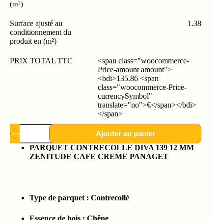
(m²)
Surface ajusté au
1.38
conditionnement du
produit en (m²)
PRIX TOTAL TTC
<span class="woocommerce-
Price-amount amount">
<bdi>135.86 <span
class="woocommerce-Price-
currencySymbol"
translate="no">€</span></bdi>
</span>
Ajouter au panier
PARQUET CONTRECOLLE DIVA 139 12 MM
ZENITUDE CAFE CREME PANAGET
Type de parquet :
Contrecollé
Essence de bois :
Chêne