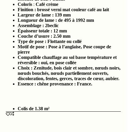
Coloris
:
Café crème
Finition : brossé verni mat couleur café au lait
Largeur de lame : 139
mm
Longueur de lame : de 495 à 1992
mm
Assemblage : 2beclic
Épaisseur totale :
12 mm
Couche d’usure :
2.5
0 mm
Type de pose : Flottante ou collé
Motif de pose : Pose à l’anglaise, Pose coupe de
pierre
Compatible chauffage au sol basse température et
réversible : oui, en pose collée
Choix : Zenitude, bois clair et sombre, nœuds noirs,
nœuds bouchés, nœuds partiellement ouverts,
discoloration, fentes, gerces, traces de cœur, aubier.
Essence : chêne provenance : France.
Colis de 1.38 m²