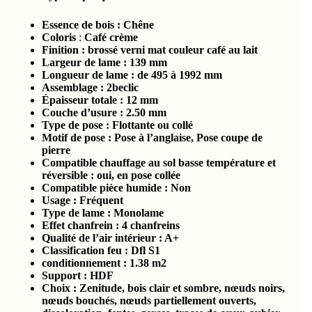
Essence de bois :
Chêne
Coloris
:
Café crème
Finition : brossé verni mat couleur café au lait
Largeur de lame : 139
mm
Longueur de lame : de 495 à 1992
mm
Assemblage : 2beclic
Épaisseur totale :
12 mm
Couche d’usure :
2.5
0
mm
Type de pose : Flottante ou collé
Motif de pose : Pose à l’anglaise, Pose coupe de
pierre
Compatible chauffage au sol basse température et
réversible : oui, en pose collée
Compatible pièce humide :
Non
Usage : Fréquent
Type de lame : Monolame
Effet chanfrein : 4 chanfreins
Qualité de l’air intérieur :
A+
Classification feu :
Dfl S1
conditionnement :
1.38
m2
Support : HDF
Choix : Zenitude, bois clair et sombre, nœuds noirs,
nœuds bouchés, nœuds partiellement ouverts,