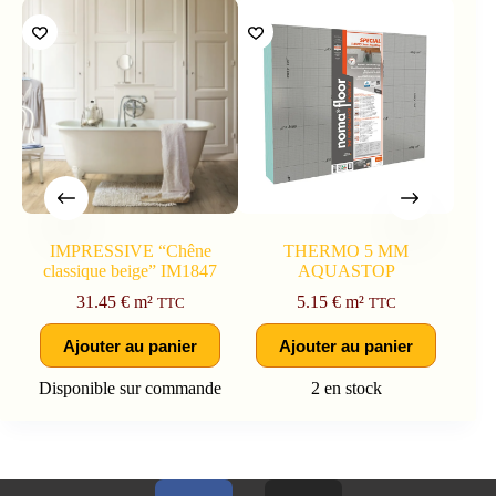
IMPRESSIVE “Chêne
THERMO 5 MM
classique beige” IM1847
AQUASTOP
31.45
€
m²
5.15
€
m²
TTC
TTC
Ajouter au panier
Ajouter au panier
Disponible sur commande
2 en stock