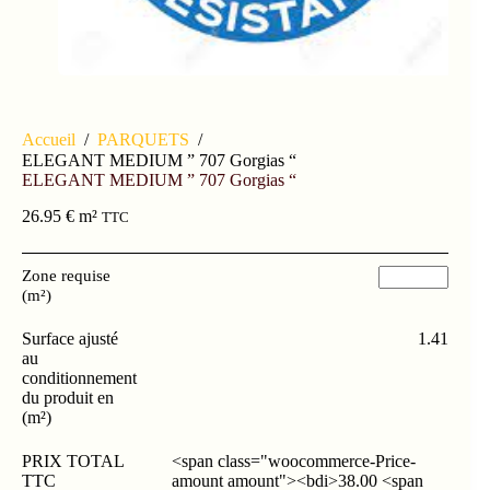
Accueil
/
PARQUETS
/
ELEGANT MEDIUM ” 707 Gorgias “
ELEGANT MEDIUM ” 707 Gorgias “
26.95
€
m²
TTC
Zone requise
(m²)
Surface ajusté
1.41
au
conditionnement
du produit en
(m²)
PRIX TOTAL
<span class="woocommerce-Price-
TTC
amount amount"><bdi>38.00 <span