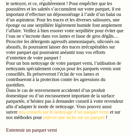
important d’effectuer un dépoussiérage à l’aide d’un balai ou
d’un aspirateur. Pour les traces et les diverses salissures, une
éponge ou une serpillière légèrement humide font amplement
l’affaire. Veillez à bien essorer votre serpillière pour éviter que
l’eau ne s’incruste dans vos lames et fasse de gros dégâts…
Proscrire les détergents agressifs ammoniaqués, siliconés ou
abrasifs, ils pourraient laisser des traces irrécupérables sur
votre parquet qui pourraient anéantir tous vos efforts
d’entretien de votre parquet !
Pour un bon nettoyage de votre parquet verni, l’utilisation de
nettoyants spécialement conçus pour les parquets vernis sont
conseillés. Ils préserveront l’éclat de vos lames et
contribueront à la protection contre les agressions du
quotidien.
Dans le cas de renversement accidentel d’un produit
domestique ou d’un encrassement important de la surface
parquetée, n’hésitez pas à demander conseil à votre revendeur
afin d’adapter le mode de nettoyage. Vous pouvez aussi
suivre
nos conseils sur le nettoyage d’un parquet verni
et sur
nos méthodes pour
enlever une tache sur un parquet
!
Entretenir un parquet verni
Avec le temps, il est naturel que votre couche de vernis
s’abîme… Selon une appréciation propre sur l’usure du