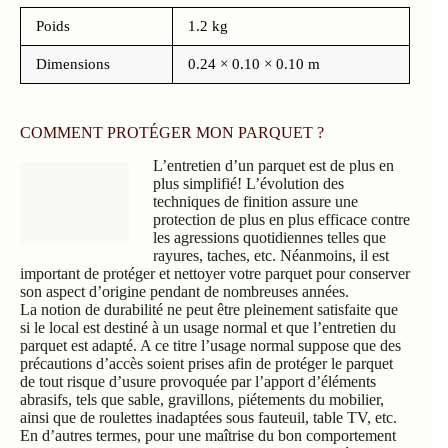
Poids
1.2 kg
Dimensions
0.24 × 0.10 × 0.10 m
COMMENT PROTÉGER MON PARQUET ?
L’entretien d’un parquet est de plus en
plus simplifié! L’évolution des techniques de finition assure
une protection de plus en plus efficace contre les agressions
quotidiennes telles que rayures, taches, etc. Néanmoins, il est
important de protéger et nettoyer votre parquet pour conserver
son aspect d’origine pendant de nombreuses années.
La notion de durabilité ne peut être pleinement satisfaite que
si le local est destiné à un usage normal et que l’entretien du
parquet est adapté. A ce titre l’usage normal suppose que des
précautions d’accès soient prises afin de protéger le parquet
de tout risque d’usure provoquée par l’apport d’éléments
abrasifs, tels que sable, gravillons, piétements du mobilier,
ainsi que de roulettes inadaptées sous fauteuil, table TV, etc.
En d’autres termes, pour une maîtrise du bon comportement
d’un parquet, on ne peut dissocier le choix et la durée de vie
d’un parquet de ses modes d’entretien, prévus ou prévisibles.