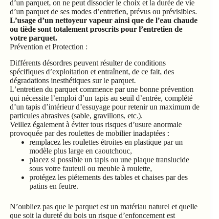
L’usage d’un nettoyeur vapeur ainsi que de l’eau chaude
ou tiède sont totalement proscrits pour l’entretien de
votre parquet.
Prévention et Protection :
Différents désordres peuvent résulter de conditions
spécifiques d’exploitation et entraînent, de ce fait, des
dégradations inesthétiques sur le parquet.
L’entretien du parquet commence par une bonne prévention
qui nécessite l’emploi d’un tapis au seuil d’entrée, complété
d’un tapis d’intérieur d’essuyage pour retenir un maximum de
particules abrasives (sable, gravillons, etc.).
Veillez également à éviter tous risques d’usure anormale
provoquée par des roulettes de mobilier inadaptées :
remplacez les roulettes étroites en plastique par un
modèle plus large en caoutchouc,
placez si possible un tapis ou une plaque translucide
sous votre fauteuil ou meuble à roulette,
protégez les piétements des tables et chaises par des
patins en feutre.
N’oubliez pas que le parquet est un matériau naturel et quelle
que soit la dureté du bois un risque d’enfoncement est
toujours possible (cas des talons aiguille par exemple).
Maintien du taux d’humidité pour les parquets :