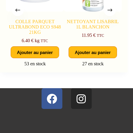
COLLE PARQUET
NETTOYANT LISABRIL
ULTRABOND ECO S948
1L BLANCHON
21KG
11.95
€
TTC
6.40
€
kg
TTC
Ajouter au panier
Ajouter au panier
53 en stock
27 en stock