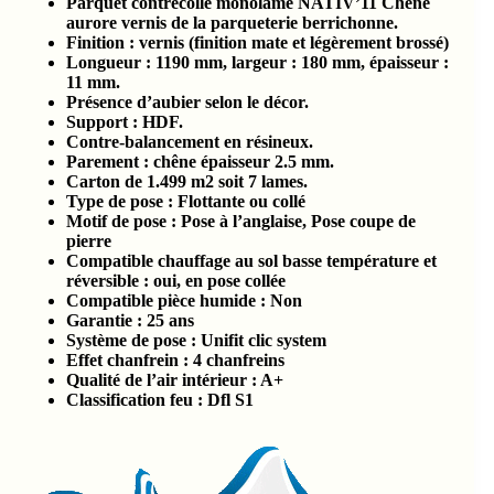
Parquet contrecollé monolame NATIV’11 Chêne
aurore vernis de la parqueterie berrichonne.
Finition : vernis (finition mate et légèrement brossé)
Longueur : 1190 mm, largeur : 180 mm, épaisseur :
11 mm.
Présence d’aubier selon le décor.
Support : HDF.
Contre-balancement en résineux.
Parement : chêne épaisseur 2.5 mm.
Carton de 1.499 m2 soit 7 lames.
Type de pose : Flottante ou collé
Motif de pose : Pose à l’anglaise, Pose coupe de
pierre
Compatible chauffage au sol basse température et
réversible : oui, en pose collée
Compatible pièce humide :
Non
Garantie : 25 ans
Système de pose : Unifit clic system
Effet chanfrein : 4 chanfreins
Qualité de l’air intérieur :
A+
Classification feu :
Dfl S1