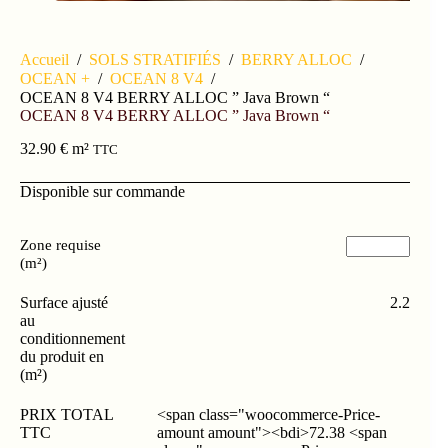
Accueil
/
SOLS STRATIFIÉS
/
BERRY ALLOC
/
OCEAN +
/
OCEAN 8 V4
/
OCEAN 8 V4 BERRY ALLOC ” Java Brown “
OCEAN 8 V4 BERRY ALLOC ” Java Brown “
32.90
€
m²
TTC
Disponible sur commande
Zone requise
(m²)
Surface ajusté
2.2
au
conditionnement
du produit en
(m²)
PRIX TOTAL
<span class="woocommerce-Price-
TTC
amount amount"><bdi>72.38 <span