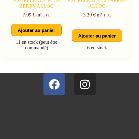
EXCELLENCE PLUS
EXCELLENCE GO BERRY
MO
BERRY ALLOC
ALLOC
7.99
€
m²
3.30
€
m²
TTC
TTC
Ajouter au panier
Ajouter au panier
11 en stock (peut être
commandé)
6 en stock