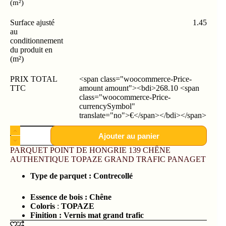
(m²)
Surface ajusté
1.45
au
conditionnement
du produit en
(m²)
PRIX TOTAL
<span class="woocommerce-Price-
TTC
amount amount"><bdi>268.10 <span
class="woocommerce-Price-
currencySymbol"
translate="no">€</span></bdi></span>
Ajouter au panier
PARQUET POINT DE HONGRIE 139 CHÊNE
AUTHENTIQUE TOPAZE GRAND TRAFIC PANAGET
Type
de parquet :
Contrecollé
Essence de bois :
Chêne
Coloris
:
TOPAZE
Finition : Vernis mat grand trafic