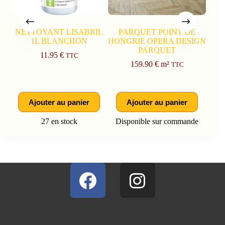
NETTOYANT LISABRIL
PARQUET POINT DE
1L BLANCHON
HONGRIE OPERA DESIGN
CO
PARQUET
P
11.95
€
TTC
HA
159.90
€
m²
TTC
Ajouter au panier
Ajouter au panier
27 en stock
Disponible sur commande
Dis