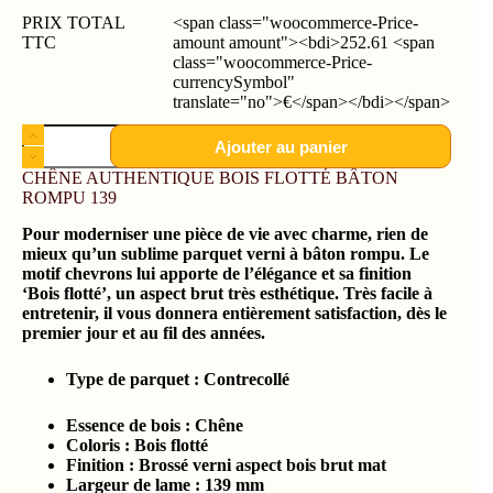
PRIX TOTAL
<span class="woocommerce-Price-
TTC
amount amount"><bdi>252.61 <span
class="woocommerce-Price-
currencySymbol"
translate="no">€</span></bdi></span>
Ajouter au panier
CHÊNE AUTHENTIQUE BOIS FLOTTÉ BÂTON
ROMPU 139
Pour moderniser une pièce de vie avec charme, rien de
mieux qu’un sublime parquet verni à bâton rompu. Le
motif chevrons lui apporte de l’élégance et sa finition
‘Bois flotté’, un aspect brut très esthétique. Très facile à
entretenir, il vous donnera entièrement satisfaction, dès le
premier jour et au fil des années.
Type
de parquet :
Contrecollé
Essence de bois :
Chêne
Coloris : Bois flotté
Finition : Brossé verni aspect bois brut mat
Largeur de lame : 139
mm