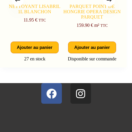
NETTOYANT LISABRIL
PARQUET POINT DE
1L BLANCHON
HONGRIE OPERA DESIGN
CO
PARQUET
P
11.95
€
TTC
HA
159.90
€
m²
TTC
Ajouter au panier
Ajouter au panier
27 en stock
Disponible sur commande
Dis