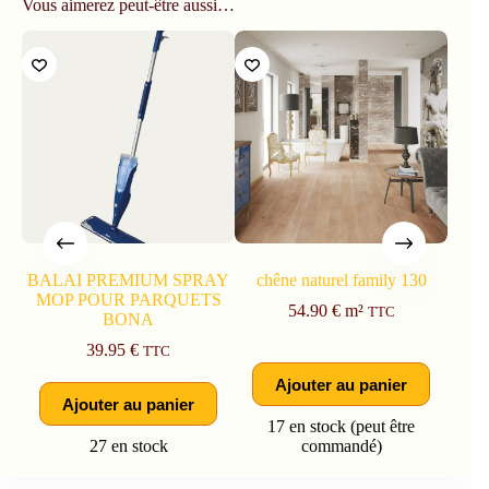
Vous aimerez peut-être aussi…
BALAI PREMIUM SPRAY
chêne naturel family 130
NE
MOP POUR PARQUETS
54.90
€
m²
TTC
BONA
39.95
€
TTC
Ajouter au panier
Ajouter au panier
17 en stock (peut être
27 en stock
commandé)