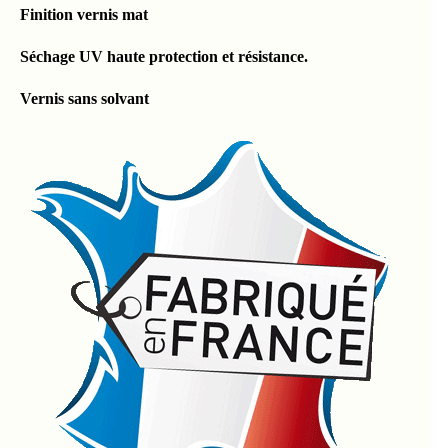
Finition vernis mat
Séchage UV haute protection et résistance.
Vernis sans solvant