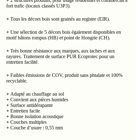
+
2 structures produits, pour usage résidentiel et commercial à
fort trafic (locaux classés U3P3).
+
Tous les décors bois sont grainés au registre (EIR).
+
Une sélection de 5 décors bois également disponibles en
motif bâtons rompus (HB) et point de Hongrie (CH).
+
Très bonne résistance aux marques, aux taches et aux
rayures. Traitement de surface PUR Ecoprotec pour un
entretien facilité.
+
Faibles émissions de COV, produit sans phtalate et 100%
recyclable.
+
Adapté au chauffage au sol
+
Convient aux pièces humides
+
Surface antidérapante
+
Entretien facile
+
Bonne isolation acoustique
+
Couches multiples
+
Couche d’usure : 0,55 mm