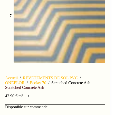
Accueil
/
REVETEMENTS DE SOL PVC
/
ONEFLOR
/
Ecolay 70
/
Scratched Concrete Ash
Scratched Concrete Ash
42.90
€
m²
TTC
Disponible sur commande