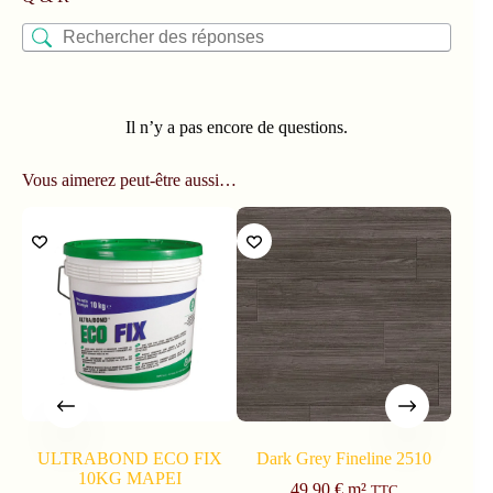
Il n’y a pas encore de questions.
Vous aimerez peut-être aussi…
ULTRABOND ECO FIX
Dark Grey Fineline 2510
Na
10KG MAPEI
49.90
€
m²
TTC