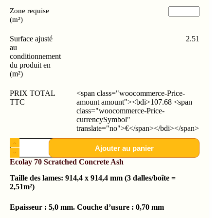
Zone requise
(m²)
Surface ajusté
2.51
au
conditionnement
du produit en
(m²)
PRIX TOTAL
<span class="woocommerce-Price-
TTC
amount amount"><bdi>107.68 <span
class="woocommerce-Price-
currencySymbol"
translate="no">€</span></bdi></span>
Ajouter au panier
Ecolay 70
Scratched Concrete Ash
Taille des lames: 914,4 x 914,4 mm (3 dalles/boîte =
2,51m²)
Epaisseur : 5,0 mm. Couche d’usure : 0,70 mm