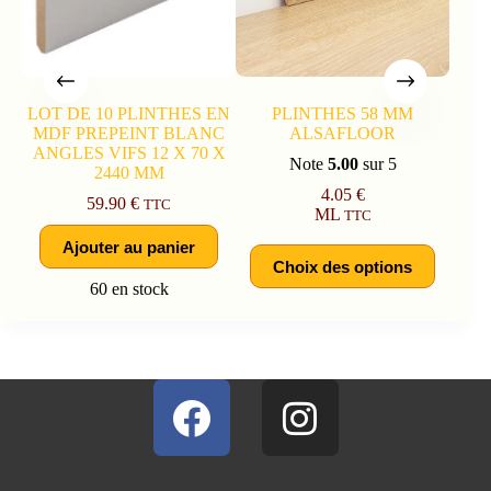
LOT DE 10 PLINTHES EN
PLINTHES 58 MM
MDF PREPEINT BLANC
ALSAFLOOR
ANGLES VIFS 12 X 70 X
Note
5.00
sur 5
2440 MM
4.05
€
59.90
€
TTC
ML
TTC
Ajouter au panier
Choix des options
60 en stock