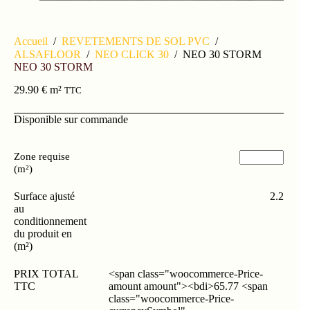
Accueil
/
REVETEMENTS DE SOL PVC
/
ALSAFLOOR
/
NEO CLICK 30
/
NEO 30 STORM
NEO 30 STORM
29.90
€
m²
TTC
Disponible sur commande
Zone requise
(m²)
Surface ajusté
2.2
au
conditionnement
du produit en
(m²)
PRIX TOTAL
<span class="woocommerce-Price-
TTC
amount amount"><bdi>65.77 <span
class="woocommerce-Price-